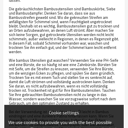
lassen.
Die gebräuchlichsten Bambusutensilien sind Bambuskörbe, Siebe
und Bambusdampfer. Denken Sie daran, dass sie aus
Bambusstreifen gewebt sind. Wo die gekreuzten Streifen am
anfälligsten für Schimmel sind, wenn Feuchtigkeit ungetrocknet
bleibt. Deshalb ist es wichtig, Bambusutensilien gut zu trocknen und
an Orten aufzubewahren, an denen Luft strömt. Aber machen Sie
sich keine Sorgen, gut getrocknete Utensilien werden nicht leicht
schimmeln, außer vielleicht in Regionen, in denen es Regenzeit gibt.
In diesem Fall, sobald Schimmel vorhanden war, waschen und
trocknen Sie ihn einfach gut, und der Schimmel kann leicht entfernt
werden.
Wie bambus Utensilien gut waschen? Verwenden Sie eine PH-Seife
und eine Bürste, die so häufig ist wie eine Zahnbürste. Bürsten Sie
mit Seife, um die Streifen zu kreuzen, verwenden Sie Ihre Bürste,
um die winzigen Ecken zu pflegen, und spülen Sie dann gründlich.
Trocknen Sie es mit einem Tuch und stellen Sie es senkrecht auf,
damit die Luft strömen und vollständig austrocknen kann. Denken
Sie daran, es nicht aufzubewahren, wenn es nicht vollständig
trocken ist. Trockenheit ist gut für Ihre Bambusutensilien. Tauchen
Sie Ihre gebrauchten Bambusutensilien nicht zu lange in das
Wasser, sondern waschen Sie sie vorzugsweise sofort nach dem
Gebrauch, um den optimalen Zustand zu erhalten.
Bei der Verwendung ist zu beachten, dass Öl leicht in Bambus
Cookie settings
eindringen und eine dunklere Patina hinterlassen kann. Wenn Sie
diesen Blick auf Bambus nicht mögen, halten Sie das Öl fern.
We use cookies to provide you with the best possible
Verwenden Sie beispielsweise Silikonpapier oder Bambusblätter,