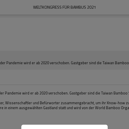
WELTKONGRESS FÜR BAMBUS 2021
 der Pandemie wird er ab 2020 verschoben. Gastgeber sind die Taiwan Bamboo
der Pandemie wird er ab 2020 verschoben. Gastgeber sind die Taiwan Bamboo 
ker, Wissenschaftler und Befürworter zusammengebracht, um ihr Know-how zu 
 Jahre in einem ausgewählten Gastland statt und wird von der World Bamboo Org