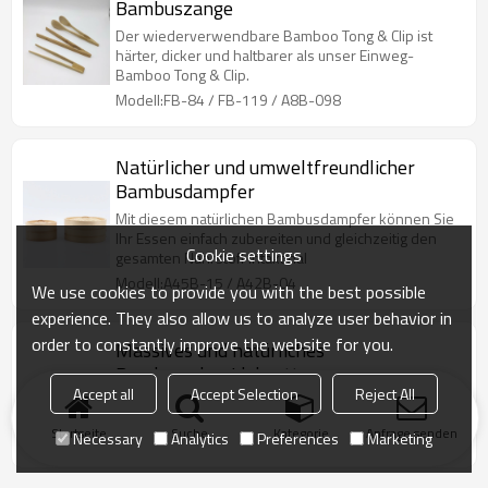
Bambuszange
Der wiederverwendbare Bamboo Tong & Clip ist
härter, dicker und haltbarer als unser Einweg-
Bamboo Tong & Clip.
Modell:FB-84 / FB-119 / A8B-098
Natürlicher und umweltfreundlicher
Bambusdampfer
Mit diesem natürlichen Bambusdampfer können Sie
Ihr Essen einfach zubereiten und gleichzeitig den
Cookie settings
gesamten Nährstoff intakt hal
Modell:A45B-15 / A42B-04
We use cookies to provide you with the best possible
experience. They also allow us to analyze user behavior in
order to constantly improve the website for you.
Massives und natürliches
Bambusschneidebrett
Accept all
Accept Selection
Reject All
Unsere natürlichen Bambusschneidebretter haben
viele verschiedene Formen. Sie sind ein perfektes
Startseite
Suche
Kategorie
Anfrage senden
Necessary
Analytics
Preferences
Marketing
Werkzeug, um Ihre Lebensmittel