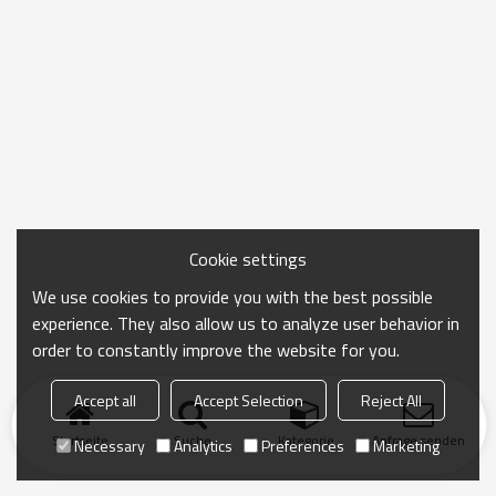
Cookie settings
We use cookies to provide you with the best possible
experience. They also allow us to analyze user behavior in
order to constantly improve the website for you.
Accept all
Accept Selection
Reject All
Startseite
Suche
Kategorie
Anfrage senden
Necessary
Analytics
Preferences
Marketing